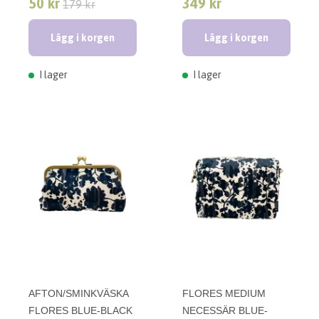
50 kr
349 kr
179 kr
Lägg i korgen
Lägg i korgen
I lager
I lager
AFTON/SMINKVÄSKA
FLORES MEDIUM
FLORES BLUE-BLACK
NECESSÄR BLUE-