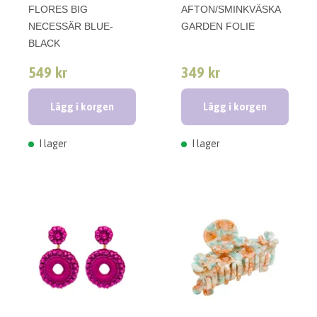
FLORES BIG
AFTON/SMINKVÄSKA
NECESSÄR BLUE-
GARDEN FOLIE
BLACK
549 kr
349 kr
Lägg i korgen
Lägg i korgen
I lager
I lager