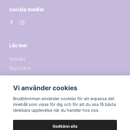
Sociala medier
Läs mer
Kontakt
Köpvillkor
Returer
Vi använder cookies
Prenumerera på vårt nyhetsbrev
Brudblomman använder cookies för att anpassa det
innehåll som visas för dig och för att du ska få bästa
tänkbara upplevelse när du handlar hos oss.
Prenumerera
Godkänn alla