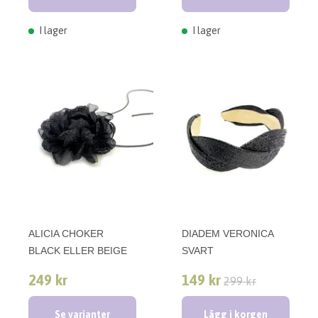
I lager
I lager
ALICIA CHOKER
DIADEM VERONICA
BLACK ELLER BEIGE
SVART
249 kr
149 kr
299 kr
Se varianter
Lägg i korgen