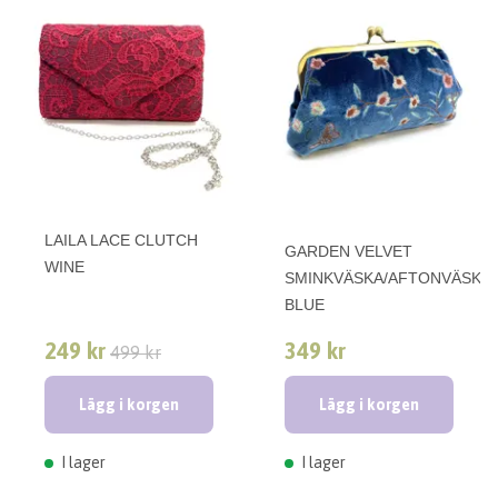
LAILA LACE CLUTCH
GARDEN VELVET
WINE
SMINKVÄSKA/AFTONVÄSKA
BLUE
249 kr
349 kr
499 kr
Lägg i korgen
Lägg i korgen
I lager
I lager