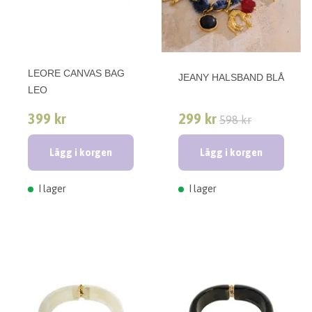
LEORE CANVAS BAG
JEANY HALSBAND BLÅ
LEO
399 kr
299 kr
598 kr
Lägg i korgen
Lägg i korgen
I lager
I lager