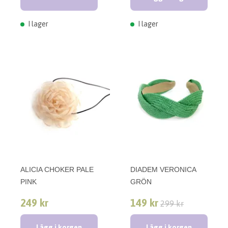
I lager
I lager
ALICIA CHOKER PALE
DIADEM VERONICA
PINK
GRÖN
249 kr
149 kr
299 kr
Lägg i korgen
Lägg i korgen