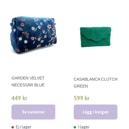
GARDEN VELVET
CASABLANCA CLUTCH
NECESSÄR BLUE
GREEN
449 kr
599 kr
Se varianter
Lägg i korgen
Ej i lager
I lager