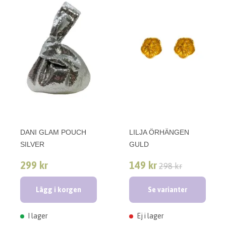
DANI GLAM POUCH
LILJA ÖRHÄNGEN
SILVER
GULD
299 kr
149 kr
298 kr
Lägg i korgen
Se varianter
I lager
Ej i lager