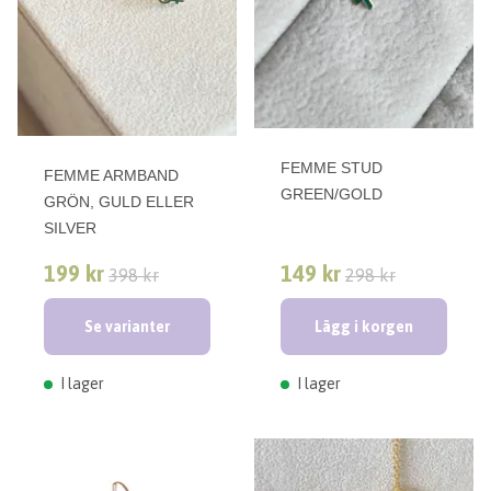
FEMME STUD
FEMME ARMBAND
GREEN/GOLD
GRÖN, GULD ELLER
SILVER
199 kr
149 kr
398 kr
298 kr
Se varianter
Lägg i korgen
I lager
I lager