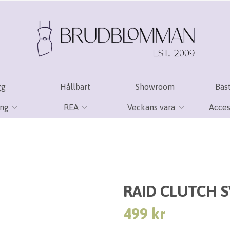
gg
Hållbart
Showroom
Bäst
ing
REA
Veckans vara
Acces
RAID CLUTCH 
499 kr