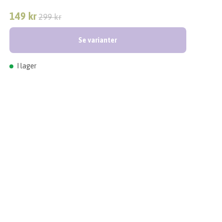
149 kr
299 kr
Se varianter
I lager