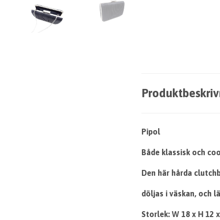
Produktbeskriv
Pipol
Både klassisk och coo
Den här hårda clutchb
döljas i väskan, och l
Storlek: W 18 x H 12 