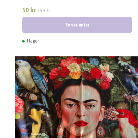
50 kr
399 kr
Se varianter
I lager