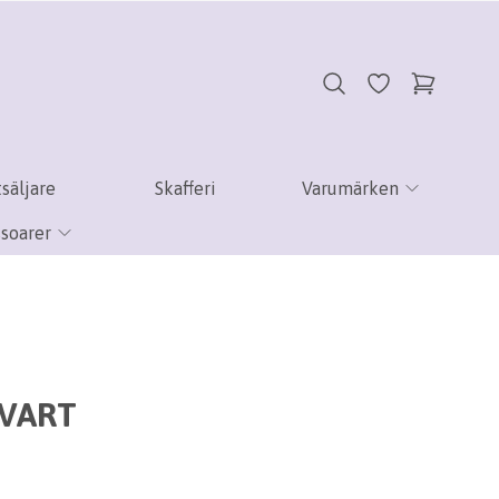
säljare
Skafferi
Varumärken
soarer
SVART