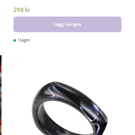
298 kr
Lägg i korgen
I lager