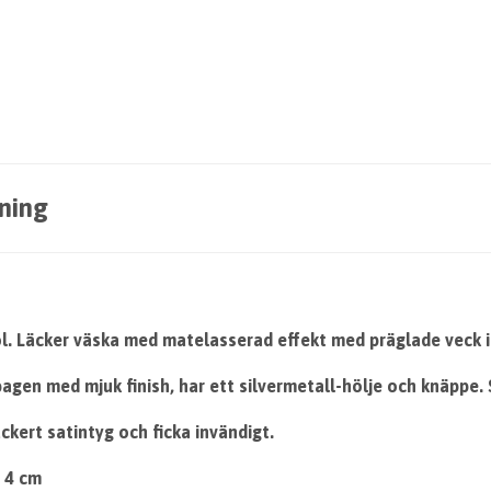
ning
l. Läcker väska med matelasserad effekt med präglade veck i
agen med mjuk finish, har ett silvermetall-hölje och knäppe.
äckert satintyg och ficka invändigt.
x 4 cm