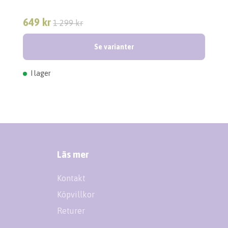
649 kr
1 299 kr
Se varianter
I lager
Läs mer
Kontakt
Köpvillkor
Returer