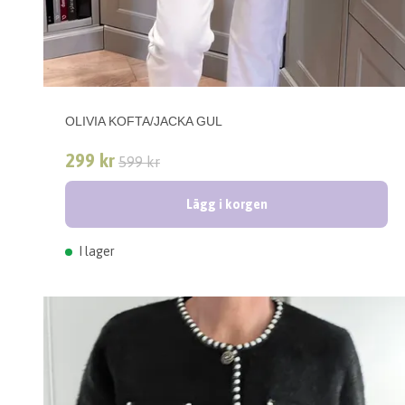
OLIVIA KOFTA/JACKA GUL
299 kr
599 kr
Lägg i korgen
I lager