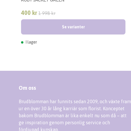
400 kr
1 998 kr
Se varianter
I lager
Om oss
Brudblomman har funnits sedan 2009, och växte fram
ur en över 30 år lång karriär som florist. Konceptet
bakom Brudblomman är lika enkelt nu som då – att
ge inspiration genom personlig service och
fördjupad kunskap.