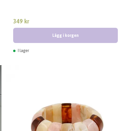
349 kr
Lägg i korgen
I lager