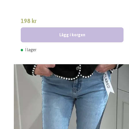
198 kr
Lägg i korgen
I lager