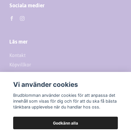
Sociala medier
Läs mer
Kontakt
Köpvillkor
Returer
Vi använder cookies
Prenumerera på vårt nyhetsbrev
Brudblomman använder cookies för att anpassa det
innehåll som visas för dig och för att du ska få bästa
tänkbara upplevelse när du handlar hos oss.
Prenumerera
Godkänn alla