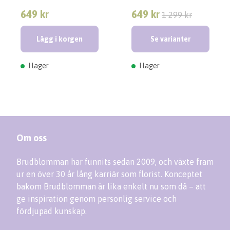
649 kr
649 kr
1 299 kr
Lägg i korgen
Se varianter
I lager
I lager
Om oss
Brudblomman har funnits sedan 2009, och växte fram
ur en över 30 år lång karriär som florist. Konceptet
bakom Brudblomman är lika enkelt nu som då – att
ge inspiration genom personlig service och
fördjupad kunskap.