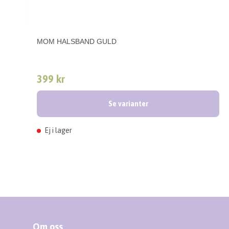
MOM HALSBAND GULD
399 kr
Se varianter
Ej i lager
Om oss