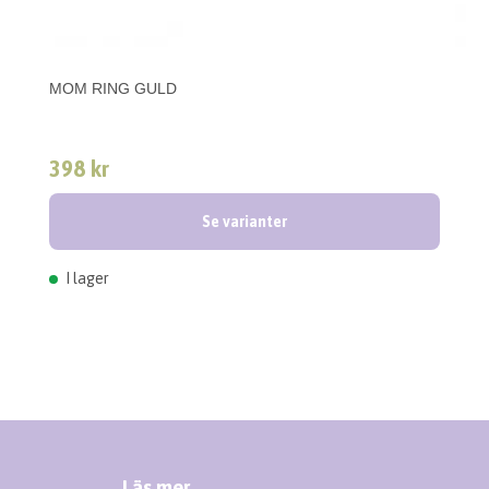
MOM RING GULD
398 kr
Se varianter
I lager
Läs mer