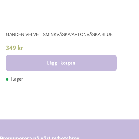
GARDEN VELVET SMINKVÄSKA/AFTONVÄSKA BLUE
349 kr
Lägg i korgen
I lager
Prenumerera på vårt nyhetsbrev