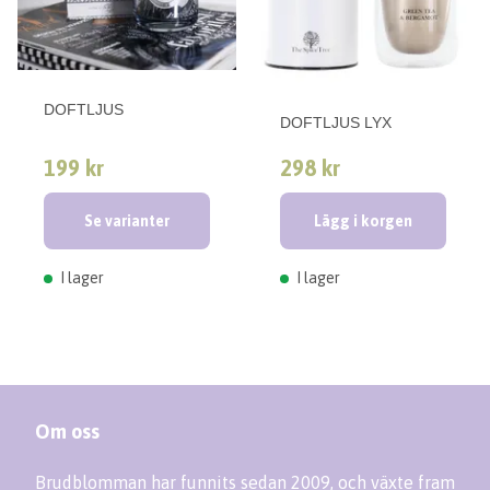
DOFTLJUS
DOFTLJUS LYX
199 kr
298 kr
Se varianter
Lägg i korgen
I lager
I lager
Om oss
Brudblomman har funnits sedan 2009, och växte fram