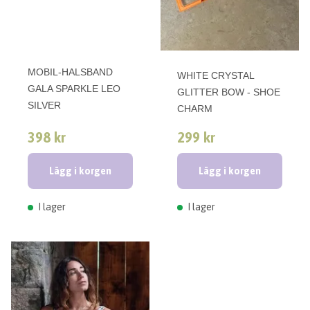
MOBIL-HALSBAND
WHITE CRYSTAL
GALA SPARKLE LEO
GLITTER BOW - SHOE
SILVER
CHARM
398 kr
299 kr
Lägg i korgen
Lägg i korgen
I lager
I lager