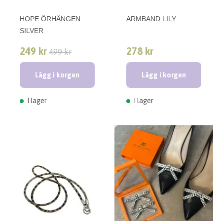
HOPE ÖRHÄNGEN
ARMBAND LILY
SILVER
249 kr
278 kr
499 kr
Lägg i korgen
Lägg i korgen
I lager
I lager