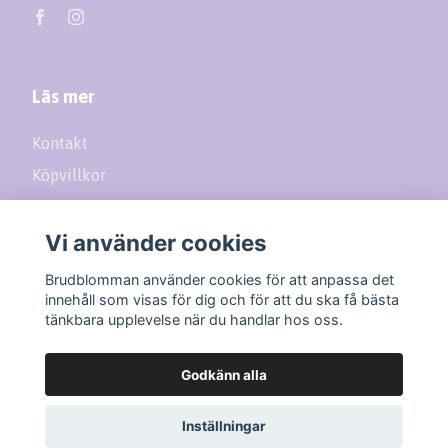
Läs mer
Kontakt
Köpvillkor
Returer
Vi använder cookies
Prenumerera på vårt nyhetsbrev
Brudblomman använder cookies för att anpassa det
innehåll som visas för dig och för att du ska få bästa
tänkbara upplevelse när du handlar hos oss.
Prenumerera
Godkänn alla
Inställningar