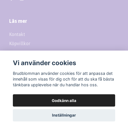
Läs mer
Kontakt
Köpvillkor
Returer
Vi använder cookies
Prenumerera på vårt nyhetsbrev
Brudblomman använder cookies för att anpassa det
innehåll som visas för dig och för att du ska få bästa
tänkbara upplevelse när du handlar hos oss.
Prenumerera
Godkänn alla
Inställningar