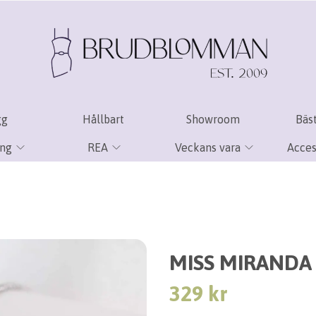
gg
Hållbart
Showroom
Bäst
ing
REA
Veckans vara
Acces
MISS MIRANDA
329 kr