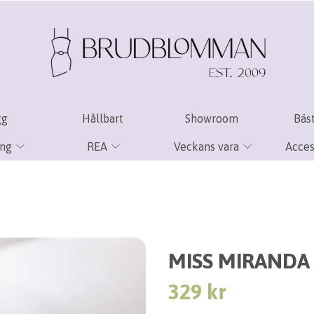
gg
Hållbart
Showroom
Bäst
ing
REA
Veckans vara
Acces
MISS MIRANDA
329 kr