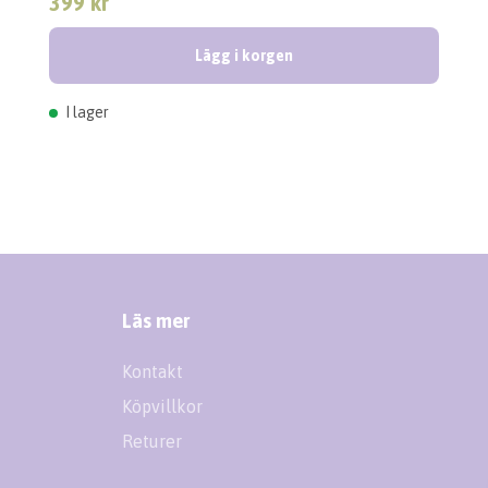
399 kr
Lägg i korgen
I lager
Läs mer
Kontakt
Köpvillkor
Returer