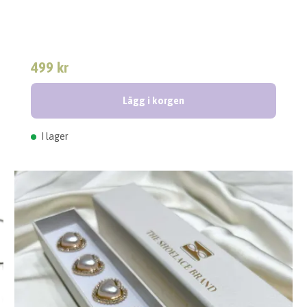
499 kr
Lägg i korgen
I lager