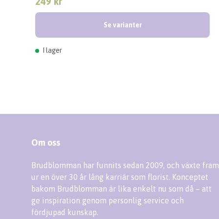
249 kr
Se varianter
I lager
Om oss
Brudblomman har funnits sedan 2009, och växte fram
ur en över 30 år lång karriär som florist. Konceptet
bakom Brudblomman är lika enkelt nu som då – att
ge inspiration genom personlig service och
fördjupad kunskap.