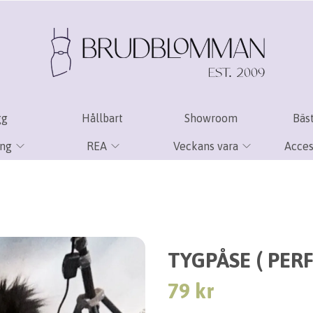
gg
Hållbart
Showroom
Bäst
ing
REA
Veckans vara
Acces
TYGPÅSE ( PERF
79 kr