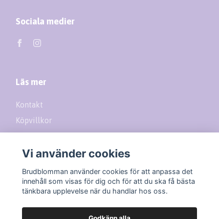
Sociala medier
Läs mer
Kontakt
Köpvillkor
Returer
Vi använder cookies
Prenumerera på vårt nyhetsbrev
Brudblomman använder cookies för att anpassa det
innehåll som visas för dig och för att du ska få bästa
tänkbara upplevelse när du handlar hos oss.
Prenumerera
Godkänn alla