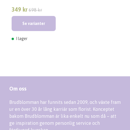
349 kr
698 kr
Se varianter
I lager
Om oss
Brudblomman har funnits sedan 2009, och växte fram
ur en över 30 år lång karriär som florist. Konceptet
bakom Brudblomman är lika enkelt nu som då – att
ge inspiration genom personlig service och
fördjupad kunskap.