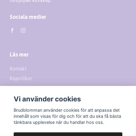
Sociala medier
Läs mer
Kontakt
Köpvillkor
Returer
Vi använder cookies
Prenumerera på vårt nyhetsbrev
Brudblomman använder cookies för att anpassa det
innehåll som visas för dig och för att du ska få bästa
tänkbara upplevelse när du handlar hos oss.
Prenumerera