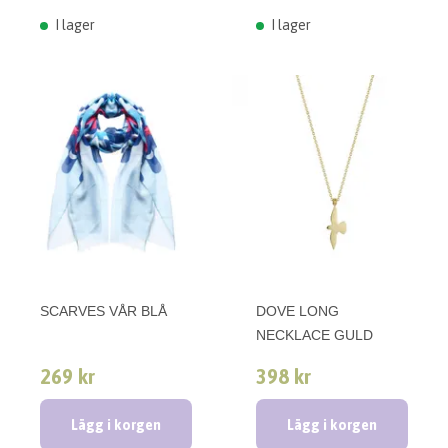
I lager
I lager
SCARVES VÅR BLÅ
DOVE LONG
NECKLACE GULD
269 kr
398 kr
Lägg i korgen
Lägg i korgen