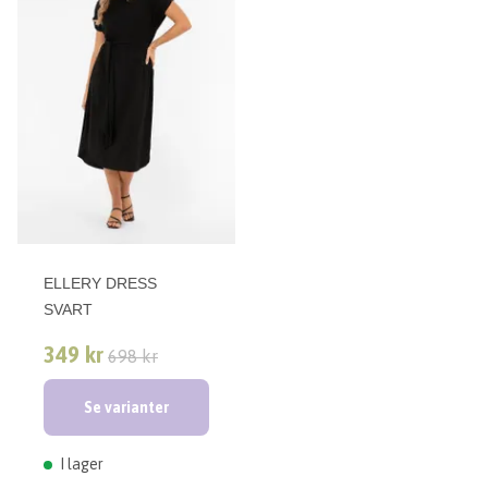
ELLERY DRESS
SVART
349 kr
698 kr
Se varianter
I lager