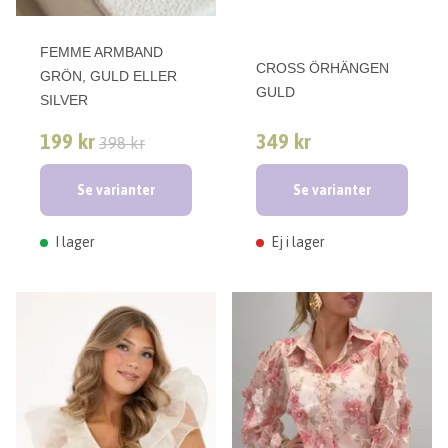
FEMME ARMBAND
CROSS ÖRHÄNGEN
GRÖN, GULD ELLER
GULD
SILVER
199 kr
349 kr
398 kr
Se varianter
Se varianter
I lager
Ej i lager