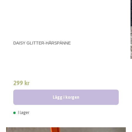
DAISY GLITTER-HÅRSPÄNNE
299 kr
Lägg i korgen
I lager