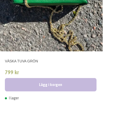
VÄSKA TUVA GRÖN
799 kr
Lägg i korgen
I lager