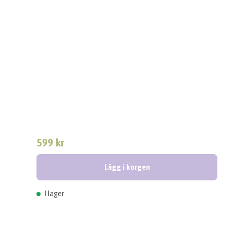
599 kr
Lägg i korgen
I lager