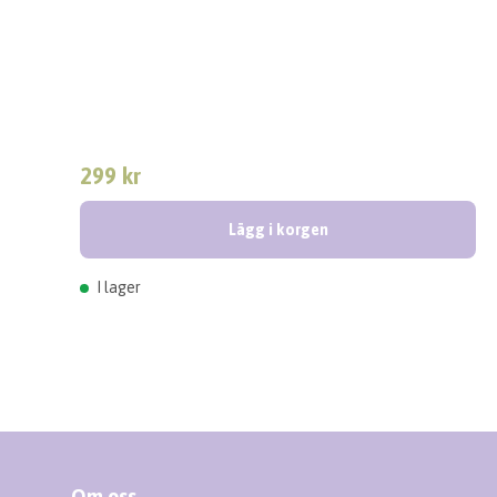
299 kr
Lägg i korgen
I lager
Om oss