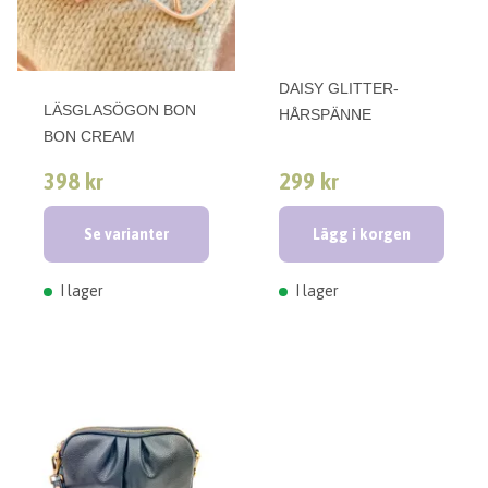
DAISY GLITTER-
LÄSGLASÖGON BON
HÅRSPÄNNE
BON CREAM
398 kr
299 kr
Se varianter
Lägg i korgen
I lager
I lager