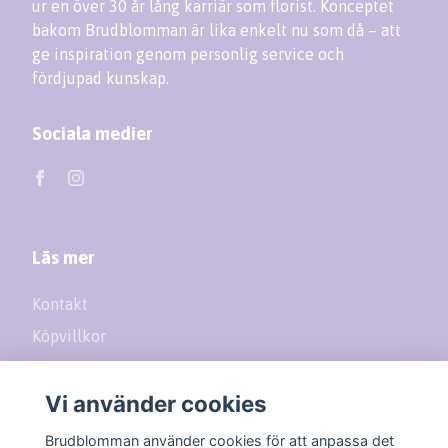
ur en över 30 år lång karriär som florist. Konceptet
bakom Brudblomman är lika enkelt nu som då – att
ge inspiration genom personlig service och
fördjupad kunskap.
Sociala medier
Läs mer
Kontakt
Köpvillkor
Returer
Vi använder cookies
Prenumerera på vårt nyhetsbrev
Brudblomman använder cookies för att anpassa det