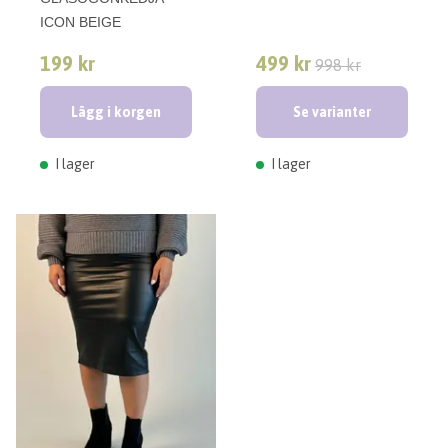
ICON BEIGE
199 kr
499 kr
998 kr
Lägg i korgen
Se varianter
I lager
I lager