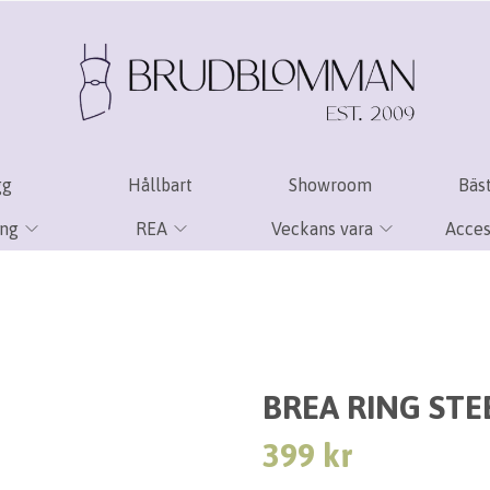
gg
Hållbart
Showroom
Bäst
ing
REA
Veckans vara
Acces
BREA RING STE
399 kr