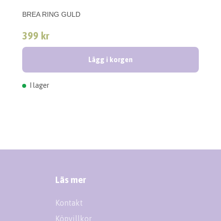
BREA RING GULD
399 kr
Lägg i korgen
I lager
Läs mer
Kontakt
Köpvillkor