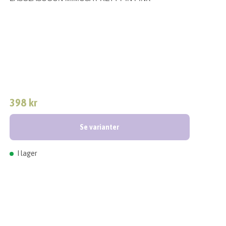
398 kr
Se varianter
I lager