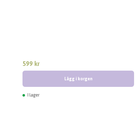
599 kr
Lägg i korgen
I lager