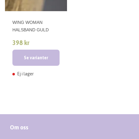
WING WOMAN
HALSBAND GULD
398 kr
Se varianter
Ej i lager
Om oss