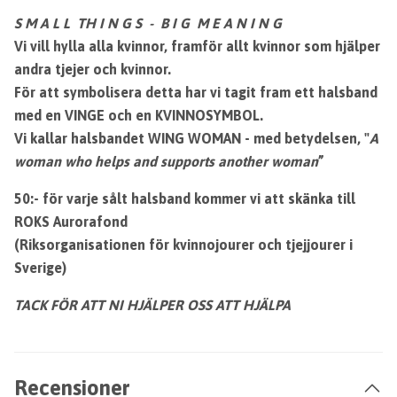
S M A L L TH I N G S - B I G M E A N I N G
Vi vill hylla alla kvinnor, framför allt kvinnor som hjälper
andra tjejer och kvinnor.
För att symbolisera detta har vi tagit fram ett halsband
med en VINGE och en KVINNOSYMBOL.
Vi kallar halsbandet WING WOMAN - med betydelsen, "
A
woman who helps and supports another woman
”
50:- för varje sålt halsband kommer vi att skänka till
ROKS Aurorafond
(Riksorganisationen för kvinnojourer och tjejjourer i
Sverige)
TACK FÖR ATT NI HJÄLPER OSS ATT HJÄLPA
Recensioner