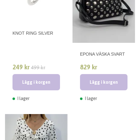
KNOT RING SILVER
EPONA VÄSKA SVART
249 kr
829 kr
499 kr
Lägg i korgen
Lägg i korgen
I lager
I lager