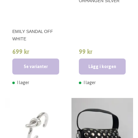
ÖRHÄNGEN SILVER
EMILY SANDAL OFF
WHITE
699 kr
99 kr
Se varianter
Lägg i korgen
I lager
I lager