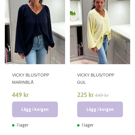
VICKY BLUS/TOPP
VICKY BLUS/TOPP
MARINBLÅ
GUL
449 kr
225 kr
449 kr
Lägg i korgen
Lägg i korgen
I lager
I lager