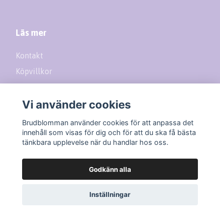
Läs mer
Kontakt
Köpvillkor
Returer
Vi använder cookies
Prenumerera på vårt nyhetsbrev
Brudblomman använder cookies för att anpassa det
innehåll som visas för dig och för att du ska få bästa
tänkbara upplevelse när du handlar hos oss.
Prenumerera
Godkänn alla
Inställningar