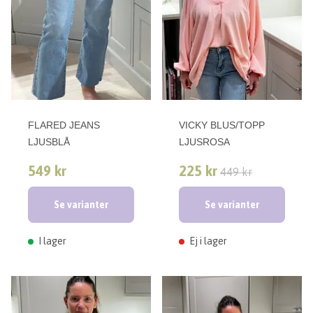
FLARED JEANS
VICKY BLUS/TOPP
LJUSBLÅ
LJUSROSA
549 kr
225 kr
449 kr
Se varianter
Se varianter
I lager
Ej i lager