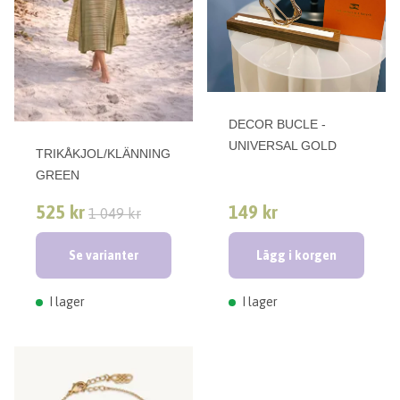
DECOR BUCLE -
UNIVERSAL GOLD
TRIKÅKJOL/KLÄNNING
GREEN
525 kr
149 kr
1 049 kr
Se varianter
Lägg i korgen
I lager
I lager