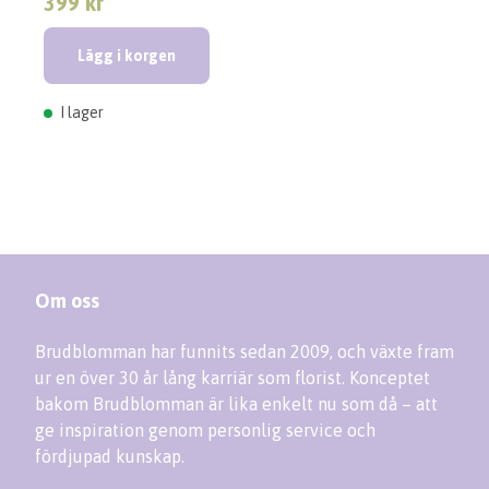
399 kr
Lägg i korgen
I lager
Om oss
Brudblomman har funnits sedan 2009, och växte fram
ur en över 30 år lång karriär som florist. Konceptet
bakom Brudblomman är lika enkelt nu som då – att
ge inspiration genom personlig service och
fördjupad kunskap.