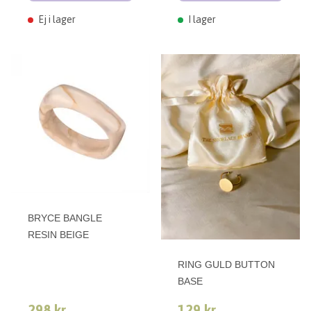
Ej i lager
I lager
BRYCE BANGLE
RESIN BEIGE
RING GULD BUTTON
BASE
298 kr
129 kr