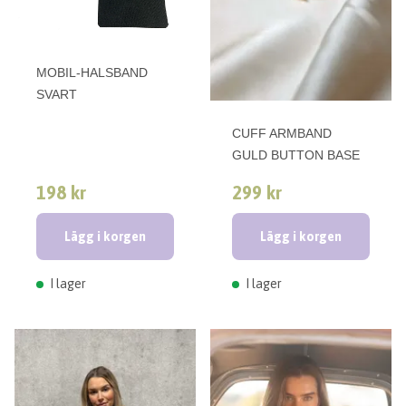
MOBIL-HALSBAND
SVART
CUFF ARMBAND
GULD BUTTON BASE
198 kr
299 kr
Lägg i korgen
Lägg i korgen
I lager
I lager