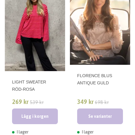
FLORENCE BLUS
LIGHT SWEATER
ANTIQUE GULD
RÖD-ROSA
269 kr
349 kr
539 kr
698 kr
Lägg i korgen
Se varianter
I lager
I lager