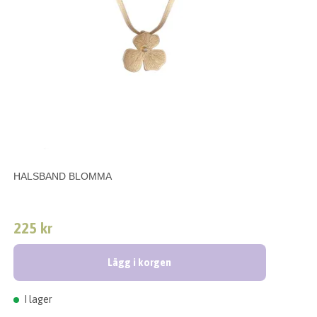
HALSBAND BLOMMA
225 kr
Lägg i korgen
I lager