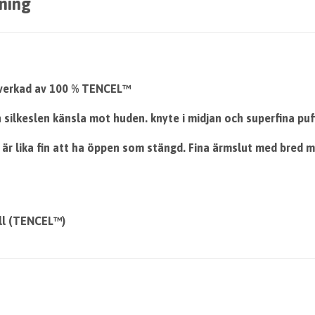
ning
llverkad av 100 % TENCEL™
 silkeslen känsla mot huden. knyte i midjan och superfina puf
är lika fin att ha öppen som stängd. Fina ärmslut med bred 
ell (TENCEL™)