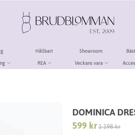
gg
Hållbart
Showroom
Bäst
ing
REA
Veckans vara
Acces
DOMINICA DRE
599 kr
1 198 kr