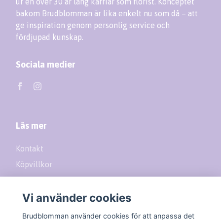
ur en över 30 år lång karriär som florist. Konceptet
bakom Brudblomman är lika enkelt nu som då – att
ge inspiration genom personlig service och
fördjupad kunskap.
Sociala medier
Läs mer
Kontakt
Köpvillkor
Returer
Vi använder cookies
Prenumerera på vårt nyhetsbrev
Brudblomman använder cookies för att anpassa det