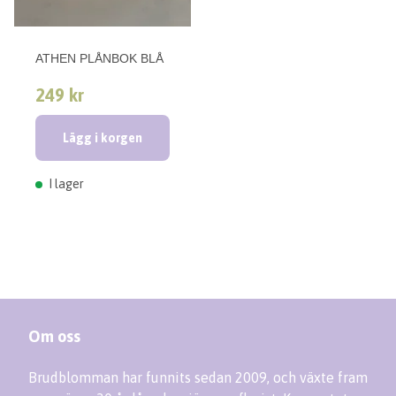
ATHEN PLÅNBOK BLÅ
249 kr
Lägg i korgen
I lager
Om oss
Brudblomman har funnits sedan 2009, och växte fram