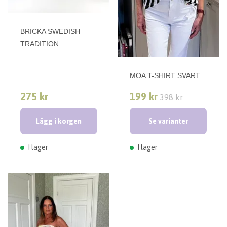
BRICKA SWEDISH
TRADITION
MOA T-SHIRT SVART
275 kr
199 kr
398 kr
Lägg i korgen
Se varianter
I lager
I lager