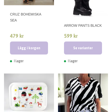
CRUZ BOHEMISKA
SEA
ARROW PANTS BLACK
479 kr
599 kr
Lägg i korgen
Se varianter
I lager
I lager