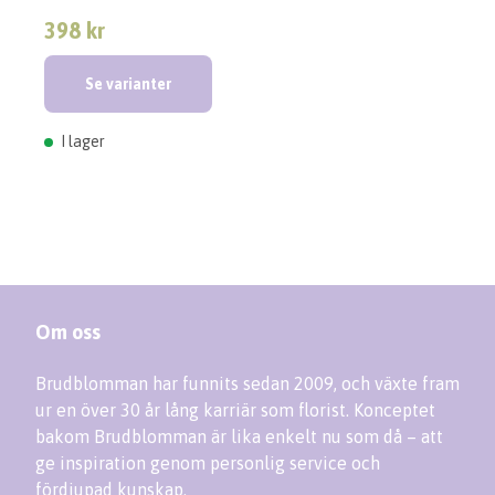
398 kr
Se varianter
I lager
Om oss
Brudblomman har funnits sedan 2009, och växte fram
ur en över 30 år lång karriär som florist. Konceptet
bakom Brudblomman är lika enkelt nu som då – att
ge inspiration genom personlig service och
fördjupad kunskap.