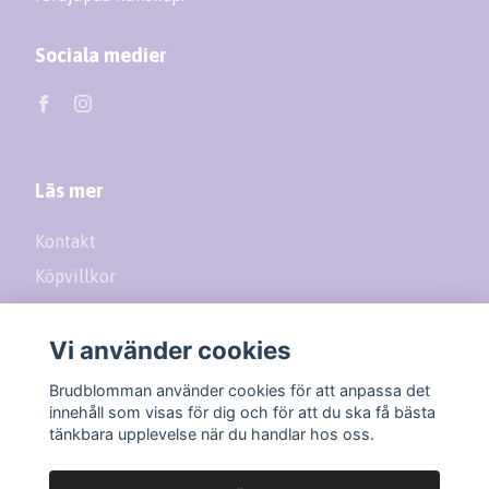
Sociala medier
Läs mer
Kontakt
Köpvillkor
Returer
Vi använder cookies
Prenumerera på vårt nyhetsbrev
Brudblomman använder cookies för att anpassa det
innehåll som visas för dig och för att du ska få bästa
tänkbara upplevelse när du handlar hos oss.
Prenumerera