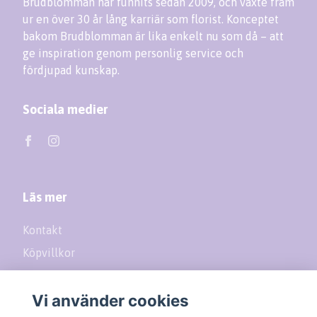
Brudblomman har funnits sedan 2009, och växte fram
ur en över 30 år lång karriär som florist. Konceptet
bakom Brudblomman är lika enkelt nu som då – att
ge inspiration genom personlig service och
fördjupad kunskap.
Sociala medier
Läs mer
Kontakt
Köpvillkor
Returer
Vi använder cookies