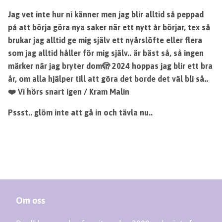
Jag vet inte hur ni känner men jag blir alltid så peppad
på att börja göra nya saker när ett nytt år börjar, tex så
brukar jag alltid ge mig själv ett nyårslöfte eller flera
som jag alltid håller för mig själv.. är bäst så, så ingen
märker när jag bryter dom🫣 2024 hoppas jag blir ett bra
år, om alla hjälper till att göra det borde det väl bli så..
❤️ Vi hörs snart igen / Kram Malin
Pssst.. glöm inte att gå in och tävla nu..
Om oss