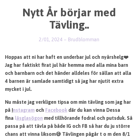
Nytt År börjar med
Tävling..
2/01, 2024
–
Brudblomman
Hoppas att ni har haft en underbar jul och nyårshelg❤️
Jag har faktiskt firat jul här hemma med alla mina barn
och barnbarn och det händer alldeles för sällan att alla
4 barnen är samlade samtidigt så jag har njutit extra
mycket i jul.
Nu måste jag verkligen tipsa om min tävling som jag har
på
I
nstagram
och
Facebook
där du kan vinna Dessa
fina
l
äsglasögon
med tillhörande fodral och putsduk. Så
passa på att tävla på både IG och FB så har du ju större
chans att vinna liksom😅 Tävlingen pågår t o m den 8/1